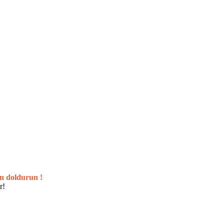
n doldurun !
r!