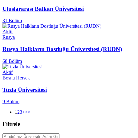
Uluslararası Balkan Üniversitesi
31 Bölüm
Aktif
Rusya
Rusya Halkların Dostluğu Üniversitesi (RUDN)
68 Bölüm
Aktif
Bosna Hersek
Tuzla Üniversitesi
9 Bölüm
1
2
3
>
>>
Filtrele