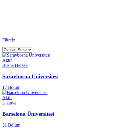
Üniversiteler
Rightway Education Yurtdışı Eğitim Danışmanlığı - Sınavsız Üniversi
Anasayfa
Üniversite
Filtrele
Aktif
Bosna Hersek
Saraybosna Üniversitesi
17 Bölüm
Aktif
İspanya
Barselona Üniversitesi
31 Bölüm