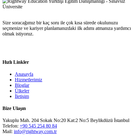
Size soracağımız bir kaç soru ile çok kısa sürede okulunuzu
seçmenize ve kariyer planlamanızdaki ilk adımı atmanıza yardımcı
olmak istiyoruz.
Hızlı Linkler
Anasayfa
Hizmetlerimiz
Bloglar
Ülkeler
İletişim
Bize Ulaşın
Yakuplu Mah. 204 Sokak No:20 Kat:2 No:5 Beylikdüzü İstanbul
Telefon:
+90 545 254 80 84
Mail:
info@rightway.com.tr