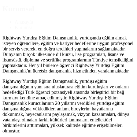
Kurumsal
Anasayfa
Kurumsal
Rightway Yurtdışı Eğitim Danışmanlık, yurtdışında eğitim almak
isteyen öğrencilere, eğitim ve kariyer hedeflerine uygun profesyonel
bir servis vererek, en doğru tercihleri yapmalarını sağlamaktadır.
Dünyanın birçok ülkesinde dil kursu, lise programları, lisans ve
lisansüstü, diploma ve sertifika programlarının Türkiye temsilciliğini
yapmaktadır. Her yıl binlerce öğrenci Rightway Yurtdışı Eğitim
Danışmanlık'ın ücretsiz danışmanlık hizmetinden yaralanmaktadır.
Rightway Yurtdışı Eğitim Danışmanlık, yurtdışı eğitim
danışmanlığının yanı sıra uluslararası eğitim kuruluşları ve onların
hedeflediği Türk öğrenci potansiyeli arasında birleştirici bir bağ
kurmayı kendine amaç edinmiştir. Rightway Yurtdışı Eğitim
Danışmanlık kurucularının 20 yıllarını verdikleri yurtdışı eğitim
danışmanlığına yükledikleri anlam, bireylerin; hayatlarına
dokunmak, heyecanlarını paylaşamak, vizyon kazanmaları, dünya
vatandaşı olmaları farklı kültürleri tanımaları, entellektüel
birikimlerini arttırmaları, yüksek kalitede eğitime erişebilmeleri
olmuştur.