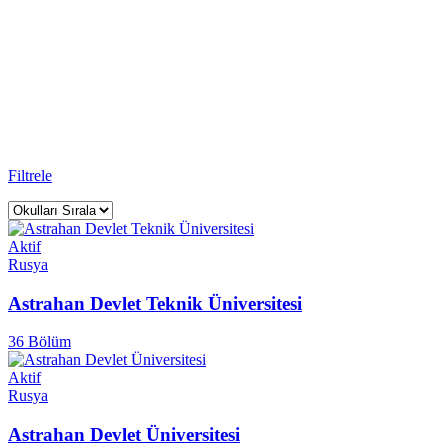
Üniversiteler
Rightway Education Yurtdışı Eğitim Danışmanlığı - Sınavsız
Üniversite ile
Rusya
ülkesinde
31
üniversitede eğitim alabilirsiniz.
Anasayfa
Üniversite
Filtrele
Aktif
Rusya
Astrahan Devlet Teknik Üniversitesi
36 Bölüm
Aktif
Rusya
Astrahan Devlet Üniversitesi