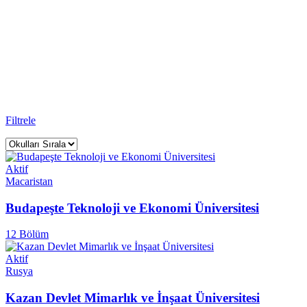
Üniversiteler
Rightway Education Yurtdışı Eğitim Danışmanlığı - Sınavsız
Üniversite ile
125
üniversitede eğitim alabilirsiniz.
Anasayfa
Üniversite
Filtrele
Aktif
Macaristan
Budapeşte Teknoloji ve Ekonomi Üniversitesi
12 Bölüm
Aktif
Rusya
Kazan Devlet Mimarlık ve İnşaat Üniversitesi