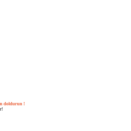
n doldurun !
r!