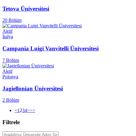
Tetova Üniversitesi
20 Bölüm
Aktif
İtalya
Campania Luigi Vanvitelli Üniversitesi
7 Bölüm
Aktif
Polonya
Jagiellonian Üniversitesi
2 Bölüm
<
1
2
3
4
>
>>
Filtrele