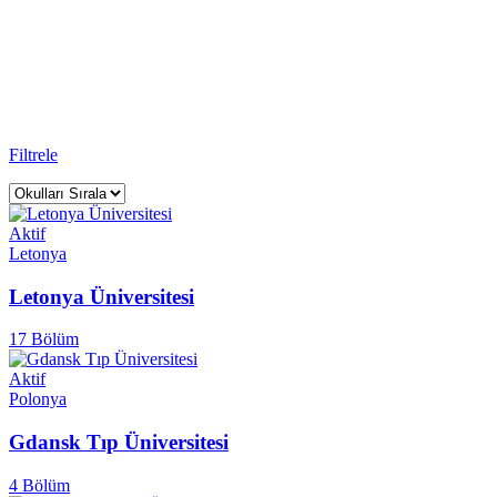
Üniversiteler
Rightway Education Yurtdışı Eğitim Danışmanlığı - Sınavsız Üniversi
Anasayfa
Üniversite
Filtrele
Aktif
Letonya
Letonya Üniversitesi
17 Bölüm
Aktif
Polonya
Gdansk Tıp Üniversitesi
4 Bölüm