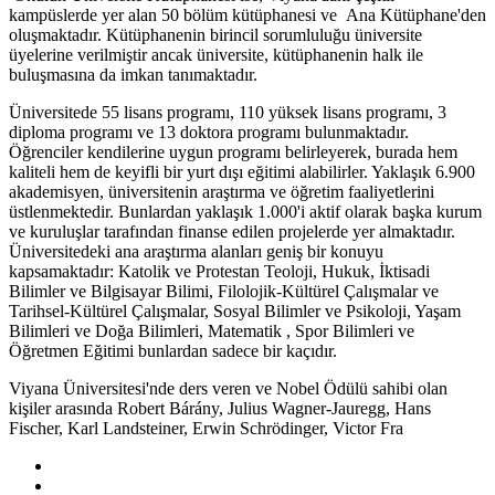
kampüslerde yer alan 50 bölüm kütüphanesi ve Ana Kütüphane'den
oluşmaktadır. Kütüphanenin birincil sorumluluğu üniversite
üyelerine verilmiştir ancak üniversite, kütüphanenin halk ile
buluşmasına da imkan tanımaktadır.
Üniversitede 55 lisans programı, 110 yüksek lisans programı, 3
diploma programı ve 13 doktora programı bulunmaktadır.
Öğrenciler kendilerine uygun programı belirleyerek, burada hem
kaliteli hem de keyifli bir yurt dışı eğitimi alabilirler. Yaklaşık 6.900
akademisyen, üniversitenin araştırma ve öğretim faaliyetlerini
üstlenmektedir. Bunlardan yaklaşık 1.000'i aktif olarak başka kurum
ve kuruluşlar tarafından finanse edilen projelerde yer almaktadır.
Üniversitedeki ana araştırma alanları geniş bir konuyu
kapsamaktadır: Katolik ve Protestan Teoloji, Hukuk, İktisadi
Bilimler ve Bilgisayar Bilimi, Filolojik-Kültürel Çalışmalar ve
Tarihsel-Kültürel Çalışmalar, Sosyal Bilimler ve Psikoloji, Yaşam
Bilimleri ve Doğa Bilimleri, Matematik , Spor Bilimleri ve
Öğretmen Eğitimi bunlardan sadece bir kaçıdır.
Viyana Üniversitesi'nde ders veren ve Nobel Ödülü sahibi olan
kişiler arasında Robert Bárány, Julius Wagner-Jauregg, Hans
Fischer, Karl Landsteiner, Erwin Schrödinger, Victor Fra