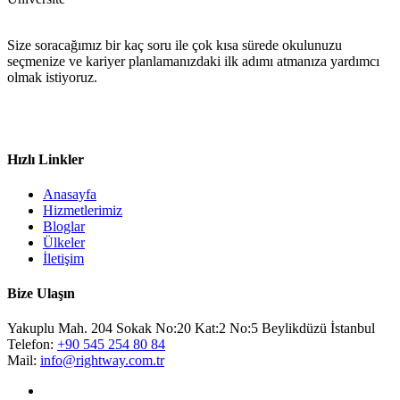
Size soracağımız bir kaç soru ile çok kısa sürede okulunuzu
seçmenize ve kariyer planlamanızdaki ilk adımı atmanıza yardımcı
olmak istiyoruz.
Hızlı Linkler
Anasayfa
Hizmetlerimiz
Bloglar
Ülkeler
İletişim
Bize Ulaşın
Yakuplu Mah. 204 Sokak No:20 Kat:2 No:5 Beylikdüzü İstanbul
Telefon:
+90 545 254 80 84
Mail:
info@rightway.com.tr