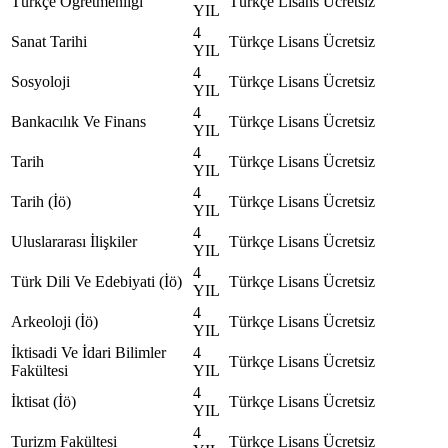
Türkçe Öğretmenliği
Türkçe
Lisans
Ücretsiz
YIL
4
Sanat Tarihi
Türkçe
Lisans
Ücretsiz
YIL
4
Sosyoloji
Türkçe
Lisans
Ücretsiz
YIL
4
Bankacılık Ve Finans
Türkçe
Lisans
Ücretsiz
YIL
4
Tarih
Türkçe
Lisans
Ücretsiz
YIL
4
Tarih (İö)
Türkçe
Lisans
Ücretsiz
YIL
4
Uluslararası İlişkiler
Türkçe
Lisans
Ücretsiz
YIL
4
Türk Dili Ve Edebiyati (İö)
Türkçe
Lisans
Ücretsiz
YIL
4
Arkeoloji (İö)
Türkçe
Lisans
Ücretsiz
YIL
İktisadi Ve İdari Bilimler
4
Türkçe
Lisans
Ücretsiz
Fakültesi
YIL
4
İktisat (İö)
Türkçe
Lisans
Ücretsiz
YIL
4
Turizm Fakültesi
Türkçe
Lisans
Ücretsiz