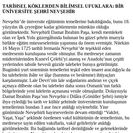
TARİHSEL KÖKLERDEN BİLİMSEL UFUKLARA: BİR
ÜNİVERSİTE ŞEHRİ NEVŞEHİR
Nevşehir’de üniversite eğitiminin temellerine bakıldığında, bunu 18.
yüzyılın ilk çeyreğine kadar götürmenin mümkün olduğu
görülmektedir. Nevşehirli Damat İbrahim Paşa, kendi memleketi
olan ve İpek Yolu güzergâhında bulunan bu güzel şehrin imarıyla
birlikte eğitim müesseselerinin yapımına da önem vermiştir. Nitekim
16 Mayıs 1725 tarihli fermanla Nevşehir’de teşekkül eden
medresenin kuruluşuna vesile olmuştur. Bu medreseye zamanın
müderrislerinden Kunevî Çelebi’yi atamış ve Anadolu’nun çeşitli
yerlerinden tahsile hevesli güzide talebeler buraya getirilmiştir.
Bugünkü yurt sisteminin temellerini teşkil eden imaret aracılığıyla da
bu talebelerin ibâte ve iâşe (barınma ve beslenme) ihtiyaçları
karşılanmıştır. Lale Devri’nin lale soğanlarını andıran ve çiçek
açmaya dilbeste olan bu talebeler daha sonra Osmanlı’nın farklı
bölgelerinde yeni lalelerin açmasına vesile olmuşlardır. Dolayısıyla
Damat İbrahim Paşa’nın Nevşehir-i Dilâra (Gönüller Şehri) ismiyle
ihya eylediği bu tarih ve kültür şehrinde üniversitenin kuruluşunun
temellerinin bundan 3 asır önce atıldığı söylenebilir. Yine
günümüzde Nevşehirli hayırseverlerin devam ettirdiği “Vakfet,
Yaşat, Yaşa” şeklinde özetlenen vakıf kültürünün de temellerinin, bu
medreseye tayin edilen vakıflarla, vakıf gelirleriyle atıldığı
görülmektedir. Bu bağlamda tarihsel derinliğinde ve geleneklerinde