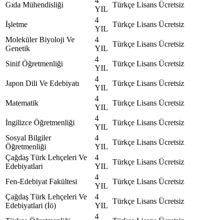
4
Gıda Mühendisliği
Türkçe
Lisans
Ücretsiz
YIL
4
İşletme
Türkçe
Lisans
Ücretsiz
YIL
Moleküler Biyoloji Ve
4
Türkçe
Lisans
Ücretsiz
Genetik
YIL
4
Sinif Öğretmenliği
Türkçe
Lisans
Ücretsiz
YIL
4
Japon Dili Ve Edebiyatı
Türkçe
Lisans
Ücretsiz
YIL
4
Matematik
Türkçe
Lisans
Ücretsiz
YIL
4
İngilizce Öğretmenliği
Türkçe
Lisans
Ücretsiz
YIL
Sosyal Bilgiler
4
Türkçe
Lisans
Ücretsiz
Öğretmenliği
YIL
Çağdaş Türk Lehçeleri Ve
4
Türkçe
Lisans
Ücretsiz
Edebiyatlari
YIL
4
Fen-Edebiyat Fakültesi
Türkçe
Lisans
Ücretsiz
YIL
Çağdaş Türk Lehçeleri Ve
4
Türkçe
Lisans
Ücretsiz
Edebiyatlari (İö)
YIL
4