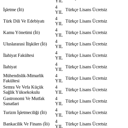
YIL
4
İşletme (İö)
Türkçe
Lisans
Ücretsiz
YIL
4
Türk Dili Ve Edebiyatı
Türkçe
Lisans
Ücretsiz
YIL
4
Kamu Yönetimi (İö)
Türkçe
Lisans
Ücretsiz
YIL
4
Uluslararasi İlişkiler (İö)
Türkçe
Lisans
Ücretsiz
YIL
4
İlahiyat Fakültesi
Türkçe
Lisans
Ücretsiz
YIL
4
İlahiyat
Türkçe
Lisans
Ücretsiz
YIL
Mühendislik-Mimarlik
4
Türkçe
Lisans
Ücretsiz
Fakültesi
YIL
Semra Ve Vefa Küçük
4
Türkçe
Lisans
Ücretsiz
Sağlik Yüksekokulu
YIL
Gastronomi Ve Mutfak
4
Türkçe
Lisans
Ücretsiz
Sanatlari
YIL
4
Turizm İşletmeciliği (İö)
Türkçe
Lisans
Ücretsiz
YIL
4
Bankacilik Ve Finans (İö)
Türkçe
Lisans
Ücretsiz
YIL