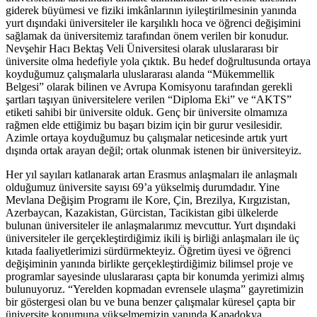
giderek büyümesi ve fiziki imkânlarının iyileştirilmesinin yanında
yurt dışındaki üniversiteler ile karşılıklı hoca ve öğrenci değişimini
sağlamak da üniversitemiz tarafından önem verilen bir konudur.
Nevşehir Hacı Bektaş Veli Üniversitesi olarak uluslararası bir
üniversite olma hedefiyle yola çıktık. Bu hedef doğrultusunda ortaya
koyduğumuz çalışmalarla uluslararası alanda “Mükemmellik
Belgesi” olarak bilinen ve Avrupa Komisyonu tarafından gerekli
şartları taşıyan üniversitelere verilen “Diploma Eki” ve “AKTS”
etiketi sahibi bir üniversite olduk. Genç bir üniversite olmamıza
rağmen elde ettiğimiz bu başarı bizim için bir gurur vesilesidir.
Azimle ortaya koyduğumuz bu çalışmalar neticesinde artık yurt
dışında ortak arayan değil; ortak olunmak istenen bir üniversiteyiz.
Her yıl sayıları katlanarak artan Erasmus anlaşmaları ile anlaşmalı
olduğumuz üniversite sayısı 69’a yükselmiş durumdadır. Yine
Mevlana Değişim Programı ile Kore, Çin, Brezilya, Kırgızistan,
Azerbaycan, Kazakistan, Gürcistan, Tacikistan gibi ülkelerde
bulunan üniversiteler ile anlaşmalarımız mevcuttur. Yurt dışındaki
üniversiteler ile gerçekleştirdiğimiz ikili iş birliği anlaşmaları ile üç
kıtada faaliyetlerimizi sürdürmekteyiz. Öğretim üyesi ve öğrenci
değişiminin yanında birlikte gerçekleştirdiğimiz bilimsel proje ve
programlar sayesinde uluslararası çapta bir konumda yerimizi almış
bulunuyoruz. “Yerelden kopmadan evrensele ulaşma” gayretimizin
bir göstergesi olan bu ve buna benzer çalışmalar küresel çapta bir
üniversite konumuna yükselmemizin yanında Kapadokya