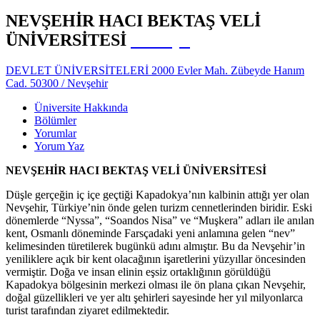
NEVŞEHİR HACI BEKTAŞ VELİ
ÜNİVERSİTESİ
Türkiye
DEVLET ÜNİVERSİTELERİ 2000 Evler Mah. Zübeyde Hanım
Cad. 50300 / Nevşehir
Üniversite Hakkında
Bölümler
Yorumlar
Yorum Yaz
NEVŞEHİR HACI BEKTAŞ VELİ ÜNİVERSİTESİ
Düşle gerçeğin iç içe geçtiği Kapadokya’nın kalbinin attığı yer olan
Nevşehir, Türkiye’nin önde gelen turizm cennetlerinden biridir. Eski
dönemlerde “Nyssa”, “Soandos Nisa” ve “Muşkera” adları ile anılan
kent, Osmanlı döneminde Farsçadaki yeni anlamına gelen “nev”
kelimesinden türetilerek bugünkü adını almıştır. Bu da Nevşehir’in
yeniliklere açık bir kent olacağının işaretlerini yüzyıllar öncesinden
vermiştir. Doğa ve insan elinin eşsiz ortaklığının görüldüğü
Kapadokya bölgesinin merkezi olması ile ön plana çıkan Nevşehir,
doğal güzellikleri ve yer altı şehirleri sayesinde her yıl milyonlarca
turist tarafından ziyaret edilmektedir.