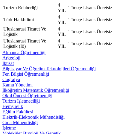
4
Turizm Rehberliği
Türkçe
Lisans
Ücretsiz
YIL
4
Türk Halkbilimi
Türkçe
Lisans
Ücretsiz
YIL
Uluslararasi Ticaret Ve
4
Türkçe
Lisans
Ücretsiz
Lojistik
YIL
Uluslararasi Ticaret Ve
4
Türkçe
Lisans
Ücretsiz
Lojistik (İö)
YIL
Almanca Öğretmenliği
Arkeoloji
İktisat
Bilgisayar Ve Öğretim Teknolojileri Öğretmenliği
Fen Bilgisi Öğretmenliği
Coğrafya
Kamu Yönetimi
İlköğretim Matematik Öğretmenliği
Okul Öncesi Öğretmenliği
Turizm İşletmeciliği
Hemşirelik
Eğitim Fakültesi
Elektrik-Elektronik Mühendisliği
Gıda Mühendisliği
İşletme
Moleküler Biyoloji Ve Genetik