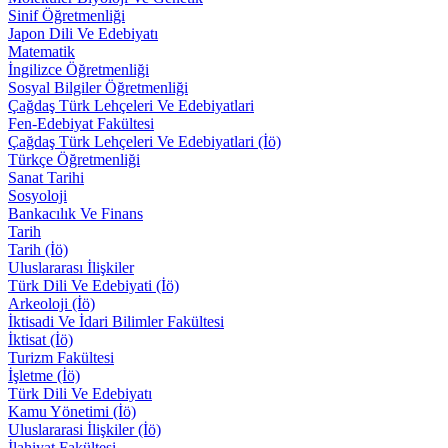
Sinif Öğretmenliği
Japon Dili Ve Edebiyatı
Matematik
İngilizce Öğretmenliği
Sosyal Bilgiler Öğretmenliği
Çağdaş Türk Lehçeleri Ve Edebiyatlari
Fen-Edebiyat Fakültesi
Çağdaş Türk Lehçeleri Ve Edebiyatlari (İö)
Türkçe Öğretmenliği
Sanat Tarihi
Sosyoloji
Bankacılık Ve Finans
Tarih
Tarih (İö)
Uluslararası İlişkiler
Türk Dili Ve Edebiyati (İö)
Arkeoloji (İö)
İktisadi Ve İdari Bilimler Fakültesi
İktisat (İö)
Turizm Fakültesi
İşletme (İö)
Türk Dili Ve Edebiyatı
Kamu Yönetimi (İö)
Uluslararasi İlişkiler (İö)
İlahiyat Fakültesi