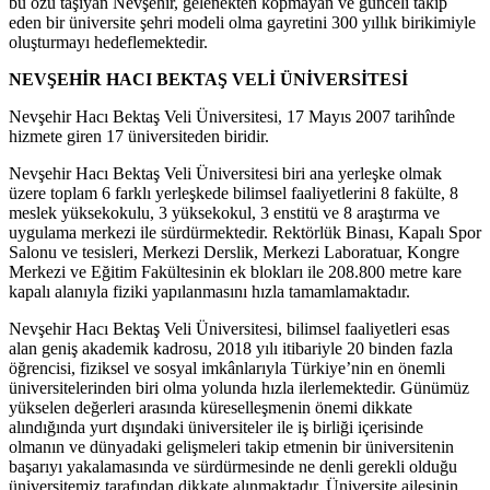
bu özü taşıyan Nevşehir, gelenekten kopmayan ve günceli takip
eden bir üniversite şehri modeli olma gayretini 300 yıllık birikimiyle
oluşturmayı hedeflemektedir.
NEVŞEHİR HACI BEKTAŞ VELİ ÜNİVERSİTESİ
Nevşehir Hacı Bektaş Veli Üniversitesi, 17 Mayıs 2007 tarihînde
hizmete giren 17 üniversiteden biridir.
Nevşehir Hacı Bektaş Veli Üniversitesi biri ana yerleşke olmak
üzere toplam 6 farklı yerleşkede bilimsel faaliyetlerini 8 fakülte, 8
meslek yüksekokulu, 3 yüksekokul, 3 enstitü ve 8 araştırma ve
uygulama merkezi ile sürdürmektedir. Rektörlük Binası, Kapalı Spor
Salonu ve tesisleri, Merkezi Derslik, Merkezi Laboratuar, Kongre
Merkezi ve Eğitim Fakültesinin ek blokları ile 208.800 metre kare
kapalı alanıyla fiziki yapılanmasını hızla tamamlamaktadır.
Nevşehir Hacı Bektaş Veli Üniversitesi, bilimsel faaliyetleri esas
alan geniş akademik kadrosu, 2018 yılı itibariyle 20 binden fazla
öğrencisi, fiziksel ve sosyal imkânlarıyla Türkiye’nin en önemli
üniversitelerinden biri olma yolunda hızla ilerlemektedir. Günümüz
yükselen değerleri arasında küreselleşmenin önemi dikkate
alındığında yurt dışındaki üniversiteler ile iş birliği içerisinde
olmanın ve dünyadaki gelişmeleri takip etmenin bir üniversitenin
başarıyı yakalamasında ve sürdürmesinde ne denli gerekli olduğu
üniversitemiz tarafından dikkate alınmaktadır. Üniversite ailesinin