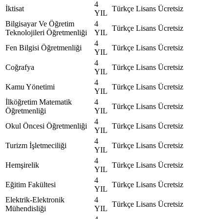
4
İktisat
Türkçe
Lisans
Ücretsiz
YIL
Bilgisayar Ve Öğretim
4
Türkçe
Lisans
Ücretsiz
Teknolojileri Öğretmenliği
YIL
4
Fen Bilgisi Öğretmenliği
Türkçe
Lisans
Ücretsiz
YIL
4
Coğrafya
Türkçe
Lisans
Ücretsiz
YIL
4
Kamu Yönetimi
Türkçe
Lisans
Ücretsiz
YIL
İlköğretim Matematik
4
Türkçe
Lisans
Ücretsiz
Öğretmenliği
YIL
4
Okul Öncesi Öğretmenliği
Türkçe
Lisans
Ücretsiz
YIL
4
Turizm İşletmeciliği
Türkçe
Lisans
Ücretsiz
YIL
4
Hemşirelik
Türkçe
Lisans
Ücretsiz
YIL
4
Eğitim Fakültesi
Türkçe
Lisans
Ücretsiz
YIL
Elektrik-Elektronik
4
Türkçe
Lisans
Ücretsiz
Mühendisliği
YIL