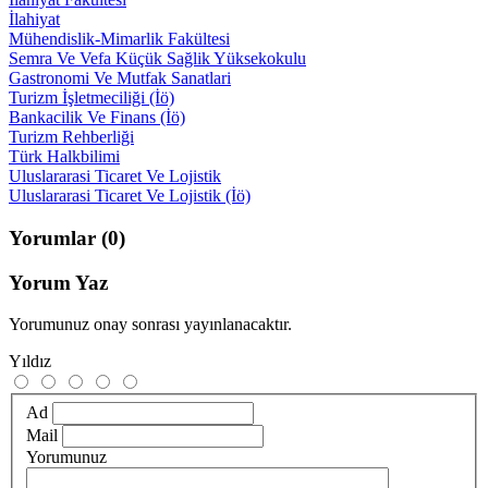
İlahiyat
Mühendislik-Mimarlik Fakültesi
Semra Ve Vefa Küçük Sağlik Yüksekokulu
Gastronomi Ve Mutfak Sanatlari
Turizm İşletmeciliği (İö)
Bankacilik Ve Finans (İö)
Turizm Rehberliği
Türk Halkbilimi
Uluslararasi Ticaret Ve Lojistik
Uluslararasi Ticaret Ve Lojistik (İö)
Yorumlar
(0)
Yorum Yaz
Yorumunuz onay sonrası yayınlanacaktır.
Yıldız
Ad
Mail
Yorumunuz