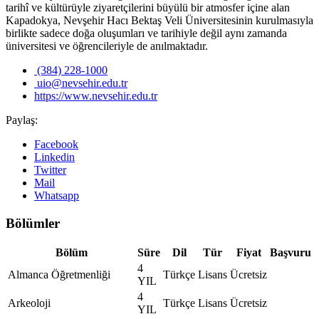
tarihî ve kültürüyle ziyaretçilerini büyülü bir atmosfer içine alan
Kapadokya, Nevşehir Hacı Bektaş Veli Üniversitesinin kurulmasıyla
birlikte sadece doğa oluşumları ve tarihiyle değil aynı zamanda
üniversitesi ve öğrencileriyle de anılmaktadır.
(384) 228-1000
uio@nevsehir.edu.tr
https://www.nevsehir.edu.tr
Paylaş:
Facebook
Linkedin
Twitter
Mail
Whatsapp
Bölümler
Bölüm
Süre
Dil
Tür
Fiyat
Başvuru
4
Almanca Öğretmenliği
Türkçe
Lisans
Ücretsiz
YIL
4
Arkeoloji
Türkçe
Lisans
Ücretsiz
YIL