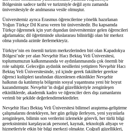
Bölgesinin sadece tarihi ve turizmiyle değil aynı zamanda
üniversitesiyle de anılmasına vesile olmuştur.
Üniversitemiz ayrıca Erasmus öğrencilerine yönelik hazırlanan
Yoğun Türkçe Dil Kursu veren bir üniversitedir. Bu kapsamda
Türkçe öğrenmek için yurt dışından üniversitemize gelen öğrencileri
ağırlamakta; dil öğretiminde uluslararası bilinirliği olan bir merkez
olma yolunda azimle ilerlemekteyiz.
Türkiye’nin en önemli turizm merkezlerinden biri olan Kapadokya
Bölgesi’nde yer alan Nevşehir Hacı Bektaş Veli Üniversitesi,
toplumumuzun kalkınmasında ve aydınlanmasında çok önemli bir
role sahiptir. Geleceğin aydınlık nesillerini yetiştiren Nevşehir Hacı
Bektaş Veli Üniversitesinde, yıl içinde gerek fakülteler gerekse
öğrenci kulüpleri tarafından düzenlenen etkinlikler Nevşehir
halkının da katılımıyla bölgenin sosyal yaşantısına yeni bir boyut
kazandırmıştır. Nevşehir’in doğal güzellikleriyle zenginleşen
etkinliklerde, akademik kadro ve öğrenciler ders dışı zamanlarını
verimli bir şekilde değerlendirmektedirler.
Nevşehir Hacı Bektaş Veli Üniversitesi bilimsel araştırma-geliştirme
çalışmalarını destekleyen, her gün gelişip ilerleyen, yeni yayınlarla
zenginleşen, bilimin son verilerini izlemekle görevli, her türlü bilgi
gereksinimini karşılayacak personel, kaynak, teknolojik altyapı ve
hizmetleriyle etkin bir bilgi merkezi olmaktır. Coğrafi güzellikleri,