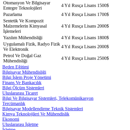
Otomasyon Ve Bilgisayar
4 Yıl
Rusça
Lisans
1500$
Entegre Teknolojileri
Pazarlama
4 Yıl
Rusça
Lisans
1700$
Sentetik Ve Kompozit
Malzemelerin Kimyasal
4 Yıl
Rusça
Lisans
2000$
İşlemeleri
Yazılım Mühendisliği
4 Yıl
Rusça
Lisans
1800$
Uygulamalı Fizik, Radyo Fizik
4 Yıl
Rusça
Lisans
2000$
Ve Elektronik
Petrol Ve Doğal Gaz
4 Yıl
Rusça
Lisans
2500$
Mühendisliği
Beden Eğitimi
Bilgisayar Mühendisliği
Bilgi İşlem Proje Yönetimi
Finans Ve Bankacılık
Bilgi Ölçüm Sistemleri
Uluslararası Ticaret
Bilgi Ve Bilgisayar Sistemleri, Telekomünikasyon
Tercümanlık
Bilgisayar Modellendirme Teknik Sistemleri
Kimya Teknolojileri Ve Mühendislik
Ekonomi
Uluslararası İşletme
İşletme