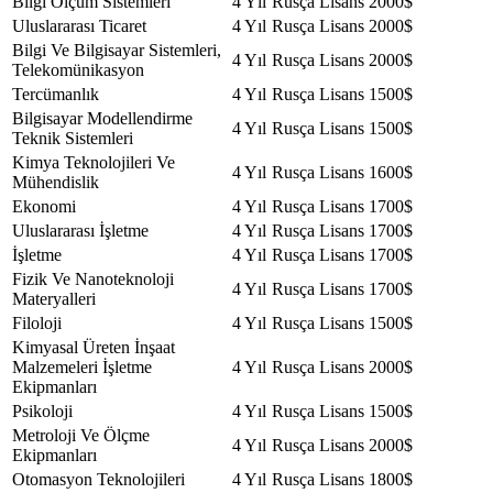
Bilgi Ölçüm Sistemleri
4 Yıl
Rusça
Lisans
2000$
Uluslararası Ticaret
4 Yıl
Rusça
Lisans
2000$
Bilgi Ve Bilgisayar Sistemleri,
4 Yıl
Rusça
Lisans
2000$
Telekomünikasyon
Tercümanlık
4 Yıl
Rusça
Lisans
1500$
Bilgisayar Modellendirme
4 Yıl
Rusça
Lisans
1500$
Teknik Sistemleri
Kimya Teknolojileri Ve
4 Yıl
Rusça
Lisans
1600$
Mühendislik
Ekonomi
4 Yıl
Rusça
Lisans
1700$
Uluslararası İşletme
4 Yıl
Rusça
Lisans
1700$
İşletme
4 Yıl
Rusça
Lisans
1700$
Fizik Ve Nanoteknoloji
4 Yıl
Rusça
Lisans
1700$
Materyalleri
Filoloji
4 Yıl
Rusça
Lisans
1500$
Kimyasal Üreten İnşaat
Malzemeleri İşletme
4 Yıl
Rusça
Lisans
2000$
Ekipmanları
Psikoloji
4 Yıl
Rusça
Lisans
1500$
Metroloji Ve Ölçme
4 Yıl
Rusça
Lisans
2000$
Ekipmanları
Otomasyon Teknolojileri
4 Yıl
Rusça
Lisans
1800$