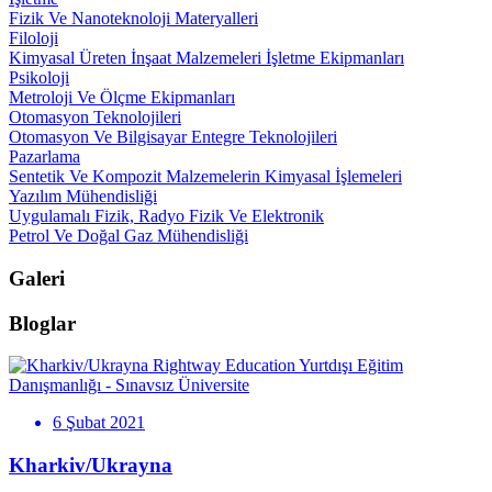
Fizik Ve Nanoteknoloji Materyalleri
Filoloji
Kimyasal Üreten İnşaat Malzemeleri İşletme Ekipmanları
Psikoloji
Metroloji Ve Ölçme Ekipmanları
Otomasyon Teknolojileri
Otomasyon Ve Bilgisayar Entegre Teknolojileri
Pazarlama
Sentetik Ve Kompozit Malzemelerin Kimyasal İşlemeleri
Yazılım Mühendisliği
Uygulamalı Fizik, Radyo Fizik Ve Elektronik
Petrol Ve Doğal Gaz Mühendisliği
Galeri
Bloglar
Rightway Education Yurtdışı Eğitim
Danışmanlığı - Sınavsız Üniversite
6 Şubat 2021
Kharkiv/Ukrayna