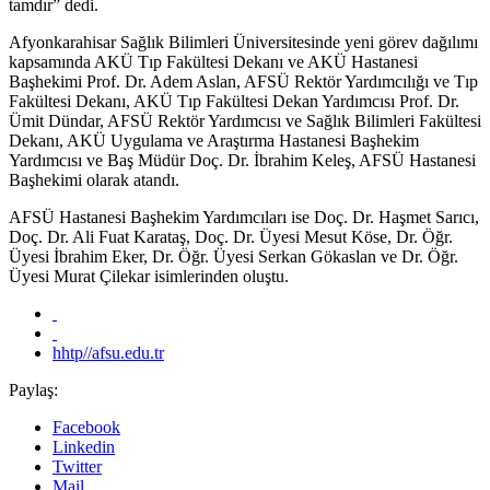
tamdır” dedi.
Afyonkarahisar Sağlık Bilimleri Üniversitesinde yeni görev dağılımı
kapsamında AKÜ Tıp Fakültesi Dekanı ve AKÜ Hastanesi
Başhekimi Prof. Dr. Adem Aslan, AFSÜ Rektör Yardımcılığı ve Tıp
Fakültesi Dekanı, AKÜ Tıp Fakültesi Dekan Yardımcısı Prof. Dr.
Ümit Dündar, AFSÜ Rektör Yardımcısı ve Sağlık Bilimleri Fakültesi
Dekanı, AKÜ Uygulama ve Araştırma Hastanesi Başhekim
Yardımcısı ve Baş Müdür Doç. Dr. İbrahim Keleş, AFSÜ Hastanesi
Başhekimi olarak atandı.
AFSÜ Hastanesi Başhekim Yardımcıları ise Doç. Dr. Haşmet Sarıcı,
Doç. Dr. Ali Fuat Karataş, Doç. Dr. Üyesi Mesut Köse, Dr. Öğr.
Üyesi İbrahim Eker, Dr. Öğr. Üyesi Serkan Gökaslan ve Dr. Öğr.
Üyesi Murat Çilekar isimlerinden oluştu.
hhtp//afsu.edu.tr
Paylaş:
Facebook
Linkedin
Twitter
Mail