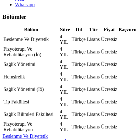
Whatsapp
Bölümler
Bölüm
Süre
Dil
Tür
Fiyat
Başvuru
4
Beslenme Ve Diyetetik
Türkçe
Lisans
Ücretsiz
YIL
Fizyoterapi Ve
4
Türkçe
Lisans
Ücretsiz
Rehabilitasyon (İö)
YIL
4
Sağlik Yönetimi
Türkçe
Lisans
Ücretsiz
YIL
4
Hemşirelik
Türkçe
Lisans
Ücretsiz
YIL
4
Sağlik Yönetimi (İö)
Türkçe
Lisans
Ücretsiz
YIL
4
Tip Fakültesi
Türkçe
Lisans
Ücretsiz
YIL
4
Sağlik Bilimleri Fakültesi
Türkçe
Lisans
Ücretsiz
YIL
Fizyoterapi Ve
4
Türkçe
Lisans
Ücretsiz
Rehabilitasyon
YIL
Beslenme Ve Diyetetik